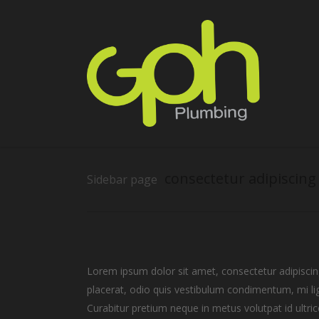
Skip
to
main
content
consectetur adipiscing 
Sidebar page
Lorem ipsum dolor sit amet, consectetur adipiscing 
placerat, odio quis vestibulum condimentum, mi li
Curabitur pretium neque in metus volutpat id ultri