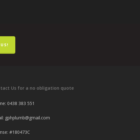
US!
tact Us for a no obligation quote
ne: 0438 383 551
il: gphplumb@gmail.com
ense: #180473C