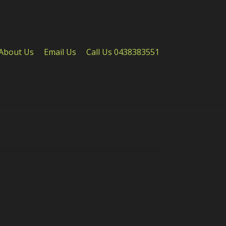
About Us
Email Us
Call Us 0438383551