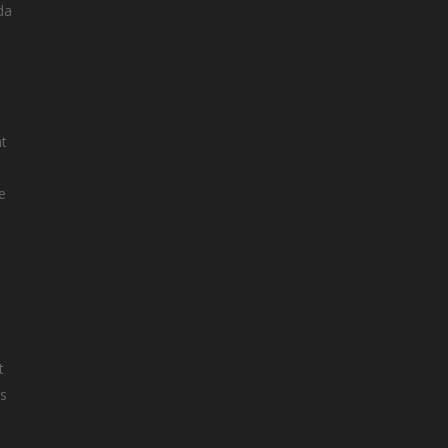
da
nt
e
t
es