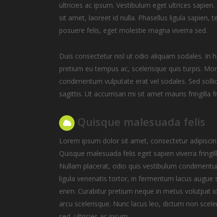
ultricies ac ipsum. Vestibulum eget ultrices sapie
sit amet, laoreet id nulla. Phasellus ligula sapie
posuere felis, eget molestie magna viverra sed.
Duis consectetur nisl ut odio aliquam sodales. In
pretium eu tempus ac, scelerisque quis turpis. Mor
condimentum vulputate erat vel sodales. Sed sollic
sagittis. Ut accumsan mi sit amet mauris fringilla fr
Quisque malesuada felis
Lorem ipsum dolor sit amet, consectetur adipiscing
Quisque malesuada felis eget sapien viverra fringill
Nullam placerat, odio quis vestibulum condiment
ligula venenatis tortor, in fermentum lacus augue 
enim. Curabitur pretium neque in metus volutpat id
arcu scelerisque. Nunc lacus leo, dictum non scele
sed, ultricies ac ipsum.