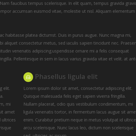
n. Nam faucibus tempus scelerisque. In elit quam, tempus gravida gravi
n, tempor accumsan euismod vitae, molestie ut nisl. Aliquam elementum
 hac habitasse platea dictumst. Duis in purus augue. Nunc magna mi,
bi aliquet consectetur metus, sed iaculis sapien tincidunt nec. Praese
itudin venenatis adipiscing.uspendisse ornare mi a felis consequat
ingilla. Pellentesque in sem in lacus varius gravida vitae et velit. at ant
Phasellus ligula elit
 elit.
Lorem ipsum dolor sit amet, consectetur adipiscing elit.
a.
Quisque malesuada felis eget sapien viverra fringilla.
um, mi
Nullam placerat, odio quis vestibulum condimentum, mi
sit amet
ligula venenatis tortor, in fermentum lacus augue sit ame
 ultrices
enim. Curabitur pretium neque in metus volutpat id ultric
risque
arcu scelerisque. Nunc lacus leo, dictum non scelerisque
sed, ultricies ac ipsum.